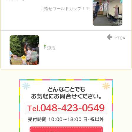
目指せワールドカップ！？
Prev
涼活