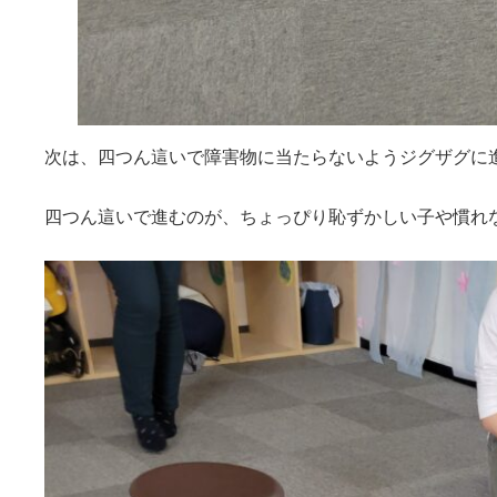
次は、四つん這いで障害物に当たらないようジグザグに
四つん這いで進むのが、ちょっぴり恥ずかしい子や慣れ