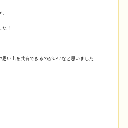
が、
した！
や思い出を共有できるのがいいなと思いました！