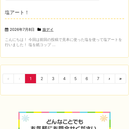
塩アート！
2026年7月8日
放デイ
こんにちは！ 今回は前回の投稿で見本に使った塩を使って塩アートを
行いました！ 塩を紙コップ ...
«
‹
1
2
3
4
5
6
7
›
»